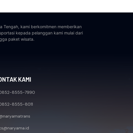
wa Tengah, kami berkomitmen memberikan
sportasi kepada pelanggan kami mulai dari
gga paket wisata.
ONTAK KAMI
0852-8555-7990
0852-8555-8011
@naryamatrans
cs@naryama.id