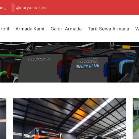
ang
@naryamatrans
rofil
Armada Kami
Galeri Armada
Tarif Sewa Armada
W