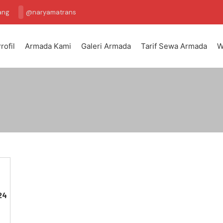
ang
@naryamatrans
rofil
Armada Kami
Galeri Armada
Tarif Sewa Armada
W
24