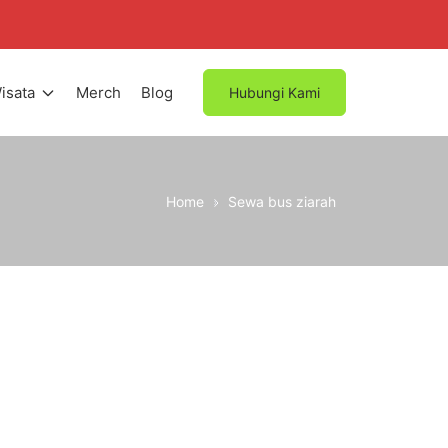
isata
Merch
Blog
Hubungi Kami
Home
Sewa bus ziarah