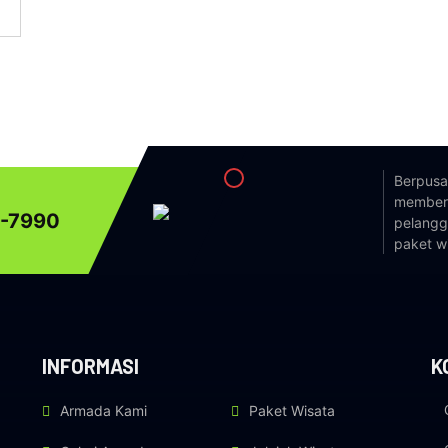
Berpusa
memberi
-7990
pelangg
paket w
INFORMASI
K
Armada Kami
Paket Wisata