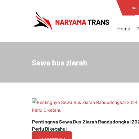
Skip
cs@naryama.id
Jl. Randudongkal - Moga, Pemal
to
the
content
Home
P
Naryama
Sewa bus ziarah
Pentingnya Sewa Bus Ziarah Randudongkal 20
Perlu Diketahui