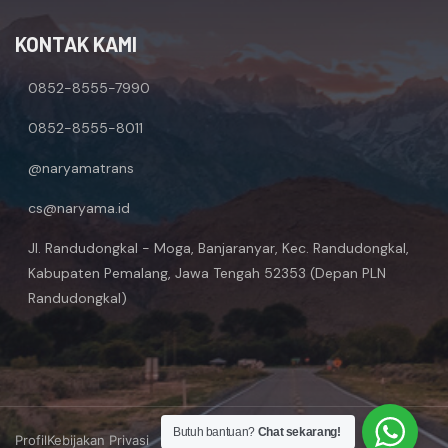
KONTAK KAMI
0852-8555-7990
0852-8555-8011
@naryamatrans
cs@naryama.id
Jl. Randudongkal - Moga, Banjaranyar, Kec. Randudongkal,
Kabupaten Pemalang, Jawa Tengah 52353 (Depan PLN
Randudongkal)
Butuh bantuan?
Chat sekarang!
Profil
Kebijakan Privasi