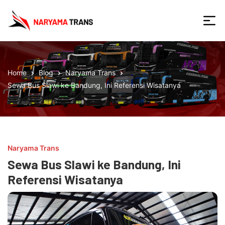
Skip
to
the
Naryama
content
Home
Blog
Naryama Trans
Sewa Bus Slawi ke Bandung, Ini Referensi Wisatanya
Naryama Trans
Sewa Bus Slawi ke Bandung, Ini
Referensi Wisatanya