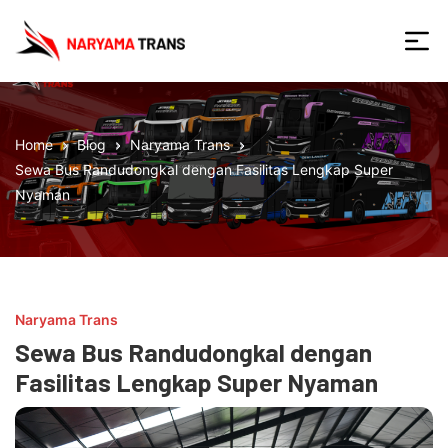
Skip
to
the
Naryama
content
Home
Blog
Naryama Trans
Sewa Bus Randudongkal dengan Fasilitas Lengkap Super
Nyaman
Naryama Trans
Sewa Bus Randudongkal dengan
Fasilitas Lengkap Super Nyaman