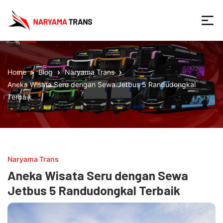
Skip
to
the
Naryama
content
Home
Blog
Naryama Trans
Aneka Wisata Seru dengan Sewa Jetbus 5 Randudongkal
Terbaik
Naryama Trans
Aneka Wisata Seru dengan Sewa
Jetbus 5 Randudongkal Terbaik